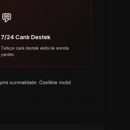
💬
7/24 Canlı Destek
Türkçe canlı destek ekibi ile anında
yardım.
eyimi sunmaktadır. Özellikle mobil
.