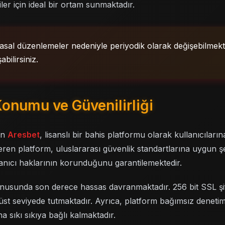
er için ideal bir ortam sunmaktadır.
yasal düzenlemeler nedeniyle periyodik olarak değişebilmekte
bilirsiniz.
Konumu ve Güvenilirliği
en
Aresbet
, lisanslı bir bahis platformu olarak kullanıcılar
eren platform, uluslararası güvenlik standartlarına uygun ş
lanıcı haklarının korunduğunu garantilemektedir.
 konusunda son derece hassas davranmaktadır. 256 bit SSL şi
en üst seviyede tutmaktadır. Ayrıca, platform bağımsız deneti
na sıkı sıkıya bağlı kalmaktadır.