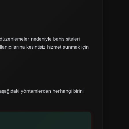
 düzenlemeler nedeniyle bahis siteleri
nıcılarına kesintisiz hizmet sunmak için
 aşağıdaki yöntemlerden herhangi birini