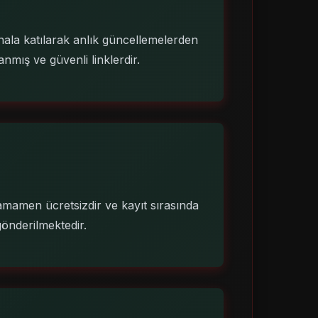
anala katılarak anlık güncellemelerden
nmış ve güvenli linklerdir.
tamamen ücretsizdir ve kayıt sırasında
gönderilmektedir.