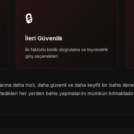
🔒
İleri Güvenlik
İki faktörlü kimlik doğrulama ve biyometrik
giriş seçenekleri.
larına daha hızlı, daha güvenli ve daha keyifli bir bahis den
n istedikleri her yerden bahis yapmalarını mümkün kılmaktadır