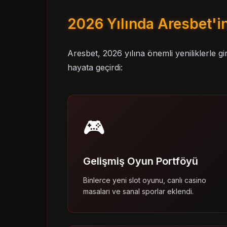
2026 Yılında Aresbet'in
Aresbet, 2026 yılına önemli yeniliklerle gi
hayata geçirdi:
🎮
Gelişmiş Oyun Portföyü
Binlerce yeni slot oyunu, canlı casino
masaları ve sanal sporlar eklendi.