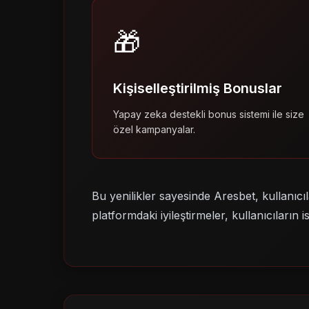
🎁
Kişiselleştirilmiş Bonuslar
Yapay zeka destekli bonus sistemi ile size
özel kampanyalar.
Bu yenilikler sayesinde Aresbet, kullanıcı
platformdaki iyileştirmeler, kullanıcıları