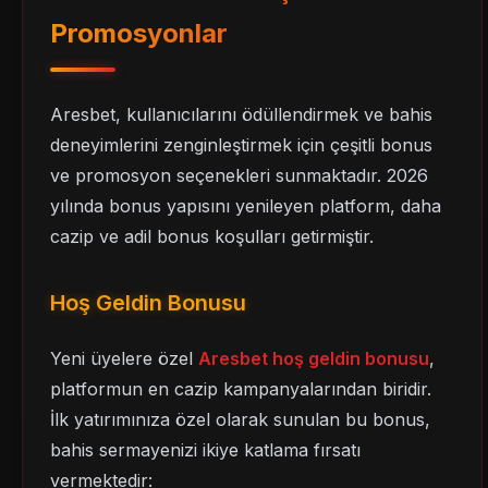
Promosyonlar
Aresbet, kullanıcılarını ödüllendirmek ve bahis
deneyimlerini zenginleştirmek için çeşitli bonus
ve promosyon seçenekleri sunmaktadır. 2026
yılında bonus yapısını yenileyen platform, daha
cazip ve adil bonus koşulları getirmiştir.
Hoş Geldin Bonusu
Yeni üyelere özel
Aresbet hoş geldin bonusu
,
platformun en cazip kampanyalarından biridir.
İlk yatırımınıza özel olarak sunulan bu bonus,
bahis sermayenizi ikiye katlama fırsatı
vermektedir: