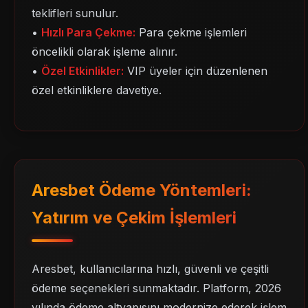
teklifleri sunulur.
•
Hızlı Para Çekme:
Para çekme işlemleri
öncelikli olarak işleme alınır.
•
Özel Etkinlikler:
VIP üyeler için düzenlenen
özel etkinliklere davetiye.
Aresbet Ödeme Yöntemleri:
Yatırım ve Çekim İşlemleri
Aresbet, kullanıcılarına hızlı, güvenli ve çeşitli
ödeme seçenekleri sunmaktadır. Platform, 2026
yılında ödeme altyapısını modernize ederek işlem