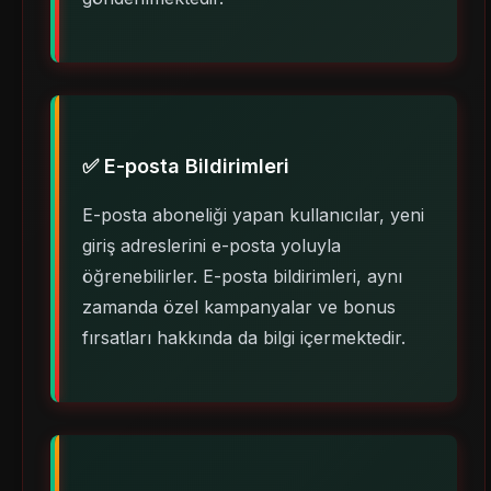
✅ E-posta Bildirimleri
E-posta aboneliği yapan kullanıcılar, yeni
giriş adreslerini e-posta yoluyla
öğrenebilirler. E-posta bildirimleri, aynı
zamanda özel kampanyalar ve bonus
fırsatları hakkında da bilgi içermektedir.