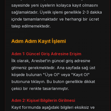
sayesinde yeni üyelerin kolayca kayıt olmasını
sağlamaktadır. Üyelik işlemi genellikle 2-3 dakika
içinde tamamlanmaktadır ve herhangi bir ücret
talep edilmemektedir.
Adım Adım Kayıt İşlemi
Adım 1: Güncel Giriş Adresine Erişim
İlk olarak, Aresbet'in güncel giriş adresine
gitmeniz gerekmektedir. Ana sayfada sağ üst
köşede bulunan "Üye Ol" veya "Kayıt Ol"
butonuna tıklayın. Bu buton genellikle dikkat
çekici bir renkte tasarlanmıştır.
Adım 2: Kişisel Bilgilerin Girilmesi
Kayıt formunda aşağıdaki bilgileri eksiksiz ve