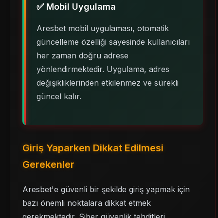
✅ Mobil Uygulama
Aresbet mobil uygulaması, otomatik
güncelleme özelliği sayesinde kullanıcıları
her zaman doğru adrese
yönlendirmektedir. Uygulama, adres
değişikliklerinden etkilenmez ve sürekli
güncel kalır.
Giriş Yaparken Dikkat Edilmesi
Gerekenler
Aresbet'e güvenli bir şekilde giriş yapmak için
bazı önemli noktalara dikkat etmek
gerekmektedir. Siber güvenlik tehditleri