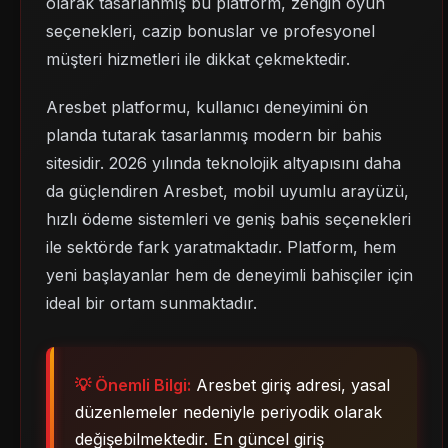
olarak tasarlanmış bu platform, zengin oyun
seçenekleri, cazip bonuslar ve profesyonel
müşteri hizmetleri ile dikkat çekmektedir.
Aresbet platformu, kullanıcı deneyimini ön
planda tutarak tasarlanmış modern bir bahis
sitesidir. 2026 yılında teknolojik altyapısını daha
da güçlendiren Aresbet, mobil uyumlu arayüzü,
hızlı ödeme sistemleri ve geniş bahis seçenekleri
ile sektörde fark yaratmaktadır. Platform, hem
yeni başlayanlar hem de deneyimli bahisçiler için
ideal bir ortam sunmaktadır.
💡 Önemli Bilgi:
Aresbet giriş adresi, yasal
düzenlemeler nedeniyle periyodik olarak
değişebilmektedir. En güncel giriş