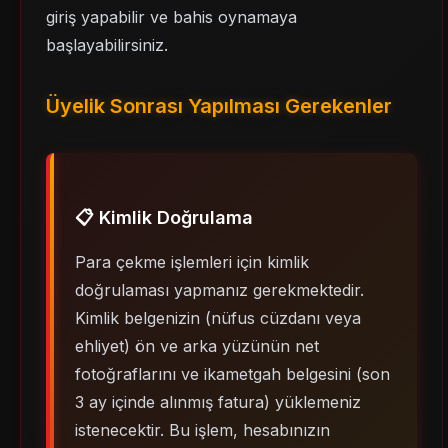
giriş yapabilir ve bahis oynamaya
başlayabilirsiniz.
Üyelik Sonrası Yapılması Gerekenler
📋 Kimlik Doğrulama
Para çekme işlemleri için kimlik
doğrulaması yapmanız gerekmektedir.
Kimlik belgenizin (nüfus cüzdanı veya
ehliyet) ön ve arka yüzünün net
fotoğraflarını ve ikametgah belgesini (son
3 ay içinde alınmış fatura) yüklemeniz
istenecektir. Bu işlem, hesabınızın