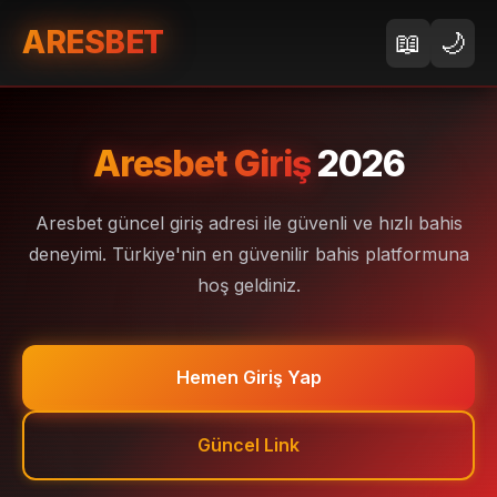
ARESBET
📖
🌙
Aresbet Giriş
2026
Aresbet güncel giriş adresi ile güvenli ve hızlı bahis
deneyimi. Türkiye'nin en güvenilir bahis platformuna
hoş geldiniz.
Hemen Giriş Yap
Güncel Link