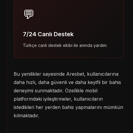
💬
7/24 Canlı Destek
Türkçe canlı destek ekibi ile anında yardım.
Bu yenilikler sayesinde Aresbet, kullanıcılarına
daha hızlı, daha güvenli ve daha keyifli bir bahis
deneyimi sunmaktadır. Özellikle mobil
platformdaki iyileştirmeler, kullanıcıların
istedikleri her yerden bahis yapmalarını mümkün
kılmaktadır.