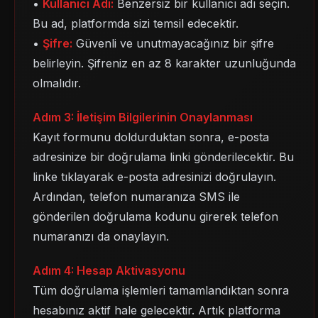
•
Kullanıcı Adı:
Benzersiz bir kullanıcı adı seçin.
Bu ad, platformda sizi temsil edecektir.
•
Şifre:
Güvenli ve unutmayacağınız bir şifre
belirleyin. Şifreniz en az 8 karakter uzunluğunda
olmalıdır.
Adım 3: İletişim Bilgilerinin Onaylanması
Kayıt formunu doldurduktan sonra, e-posta
adresinize bir doğrulama linki gönderilecektir. Bu
linke tıklayarak e-posta adresinizi doğrulayın.
Ardından, telefon numaranıza SMS ile
gönderilen doğrulama kodunu girerek telefon
numaranızı da onaylayın.
Adım 4: Hesap Aktivasyonu
Tüm doğrulama işlemleri tamamlandıktan sonra
hesabınız aktif hale gelecektir. Artık platforma